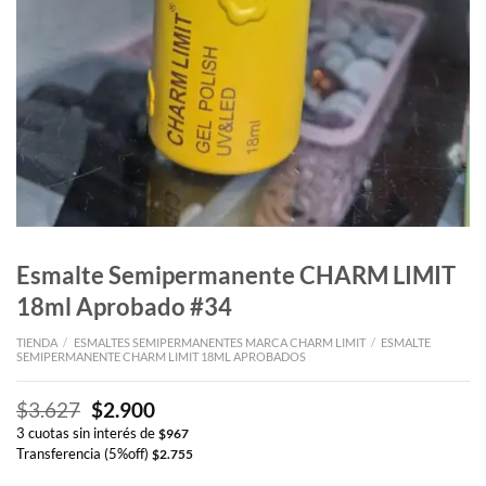
Esmalte Semipermanente CHARM LIMIT
18ml Aprobado #34
TIENDA
/
ESMALTES SEMIPERMANENTES MARCA CHARM LIMIT
/
ESMALTE
SEMIPERMANENTE CHARM LIMIT 18ML APROBADOS
El
El
$
3.627
$
2.900
precio
precio
3 cuotas sin interés de
$
967
original
actual
Transferencia (5%off)
$
2.755
era:
es: