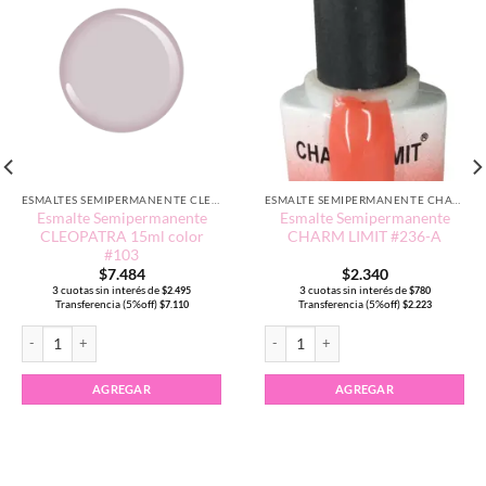
ESMALTES SEMIPERMANENTE CLEOPATRA 15ML
ESMALTE SEMIPERMANENTE CHARM LIMIT EDICIÓN TRADICIONAL
Esmalte Semipermanente
Esmalte Semipermanente
CLEOPATRA 15ml color
CHARM LIMIT #236-A
#103
$
7.484
$
2.340
3 cuotas sin interés de
3 cuotas sin interés de
$
2.495
$
780
Transferencia (5%off)
Transferencia (5%off)
$
7.110
$
2.223
15ml Blanco French #100 cantidad
Esmalte Semipermanente CLEOPATRA 15ml color #103 cantidad
Esmalte Semipermanente CHARM LIMI
AGREGAR
AGREGAR