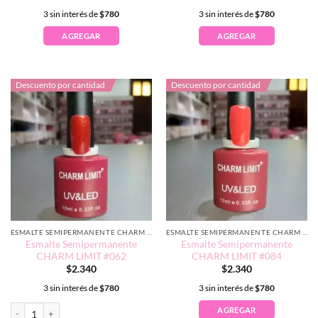
3 sin interés de
$
780
3 sin interés de
$
780
AGREGAR
AGREGAR
Descuento por cantidad
Descuento por cantidad
ESMALTE SEMIPERMANENTE CHARM LIMIT EDICIÓN TRADICIONAL
ESMALTE SEMIPERMANENTE CHARM LIMIT EDICIÓN TRADICIONAL
Esmalte Semipermanente
Esmalte Semipermanente
CHARM LIMIT #062
CHARM LIMIT #084
$
2.340
$
2.340
3 sin interés de
$
780
3 sin interés de
$
780
Esmalte Semipermanente CHARM LIMIT #062 cantidad
AGREGAR