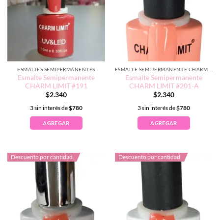
ESMALTES SEMIPERMANENTES
ESMALTE SEMIPERMANENTE CHARM LIMIT EDICIÓN TRADICIONAL
Esmalte Semipermanente
Esmalte Semipermanente
CHARM LIMIT #191
CHARM LIMIT #201-A
$
2.340
$
2.340
3 sin interés de
$
780
3 sin interés de
$
780
AGREGAR
AGREGAR
Descuento por cantidad
Descuento por cantidad