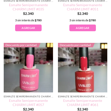
ESMALTE SEMIPERMANENTE CHARM LIMIT EDICIÓN TRADICIONAL
ESMALTE SEMIPERMANENTE CHARM LIMIT EDICIÓN TRADICIONAL
Esmalte Semipermanente
Esmalte Semipermanente
CHARM LIMIT #035
CHARM LIMIT #051
$
2.340
$
2.340
3 sin interés de
$
780
3 sin interés de
$
780
AGREGAR
AGREGAR
Descuento por cantidad
Descuento por cantidad
ESMALTE SEMIPERMANENTE CHARM LIMIT EDICIÓN TRADICIONAL
ESMALTE SEMIPERMANENTE CHARM LIMIT EDICIÓN TRADICIONAL
Esmalte Semipermanente
Esmalte Semipermanente
CHARM LIMIT #057
CHARM LIMIT #061
$
2.340
$
2.340