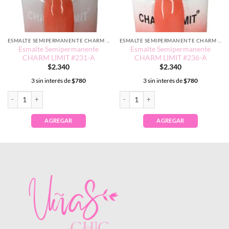
ESMALTE SEMIPERMANENTE CHARM LIMIT EDICIÓN TRADICIONAL
ESMALTE SEMIPERMANENTE CHARM LIMIT EDICIÓN TRADICIONAL
Esmalte Semipermanente
Esmalte Semipermanente
CHARM LIMIT #231-A
CHARM LIMIT #236-A
$
2.340
$
2.340
3 sin interés de
$
780
3 sin interés de
$
780
Esmalte Semipermanente CHARM LIMIT #231-A cantidad
Esmalte Semipermanente CHARM LIMIT 
AGREGAR
AGREGAR