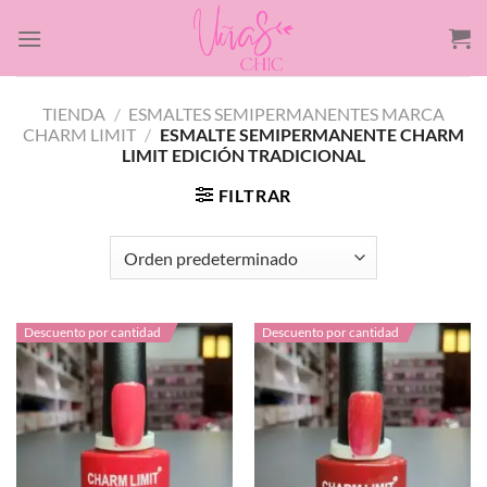
Saltar
al
contenido
TIENDA
/
ESMALTES SEMIPERMANENTES MARCA
CHARM LIMIT
/
ESMALTE SEMIPERMANENTE CHARM
LIMIT EDICIÓN TRADICIONAL
FILTRAR
Descuento por cantidad
Descuento por cantidad