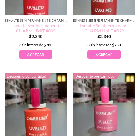
ESMALTE SEMIPERMANENTE CHARM LIMIT EDICIÓN TRADICIONAL
ESMALTE SEMIPERMANENTE CHARM LIMIT EDICIÓN TRADICIONAL
Esmalte Semipermanente
Esmalte Semipermanente
CHARM LIMIT #005
CHARM LIMIT #029
$
2.340
$
2.340
3 sin interés de
$
780
3 sin interés de
$
780
AGREGAR
AGREGAR
Descuento por cantidad
Descuento por cantidad