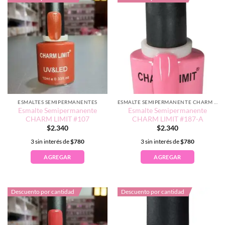
ESMALTES SEMIPERMANENTES
ESMALTE SEMIPERMANENTE CHARM LIMIT EDICIÓN TRADICIONAL
Esmalte Semipermanente
Esmalte Semipermanente
CHARM LIMIT #107
CHARM LIMIT #187-A
$
2.340
$
2.340
3 sin interés de
$
780
3 sin interés de
$
780
AGREGAR
AGREGAR
Descuento por cantidad
Descuento por cantidad