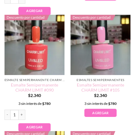
AGREGAR
Descuento por cantidad
Descuento por cantidad
ESMALTE SEMIPERMANENTE CHARM LIMIT EDICIÓN TRADICIONAL
ESMALTES SEMIPERMANENTES
Esmalte Semipermanente
Esmalte Semipermanente
CHARM LIMIT #090
CHARM LIMIT #105
$
2.340
$
2.340
3 sin interés de
$
780
3 sin interés de
$
780
Esmalte Semipermanente CHARM LIMIT #090 cantidad
AGREGAR
AGREGAR
Descuento por cantidad
Descuento por cantidad