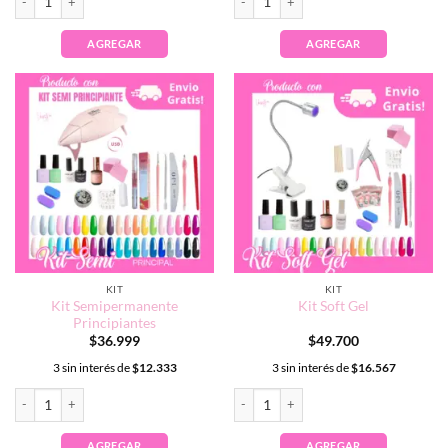
AGREGAR
AGREGAR
KIT
KIT
Kit Semipermanente
Kit Soft Gel
Principiantes
$
36.999
$
49.700
3 sin interés de
$
12.333
3 sin interés de
$
16.567
Kit Semipermanente Principiantes cantidad
Kit Soft Gel cantidad
AGREGAR
AGREGAR