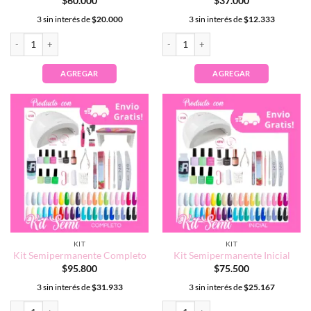
$
60.000
$
37.000
3 sin interés de
$
20.000
3 sin interés de
$
12.333
Kit Herramientas cantidad
Kit Polygel Completo cantidad
AGREGAR
AGREGAR
KIT
KIT
Kit Semipermanente Completo
Kit Semipermanente Inicial
$
95.800
$
75.500
3 sin interés de
$
31.933
3 sin interés de
$
25.167
Kit Semipermanente Completo cantidad
Kit Semipermanente Inicial cantidad