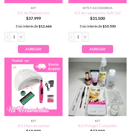
KIT
KITS Y ACCESORIOS
Kit de Reposición
Kit de reposición Soft Gel
$
37.999
$
31.500
3 sin interés de
$
12.666
3 sin interés de
$
10.500
Kit de Reposición cantidad
Kit de reposición Soft Gel cantidad
AGREGAR
AGREGAR
KIT
KIT
Kit Herramientas
Kit Polygel Completo