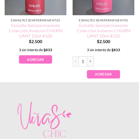
ESMALTES SEMIPERMANENTES
ESMALTES SEMIPERMANENTES
Esmalte Semipermanente
Esmalte Semipermanente
Colección Invierno CHARM
Colección Invierno CHARM
LIMIT 10ml #100
LIMIT 10ml #105
$
2.500
$
2.500
3 sin interés de
$
833
3 sin interés de
$
833
Esmalte Semipermanente Colección Inv
AGREGAR
AGREGAR