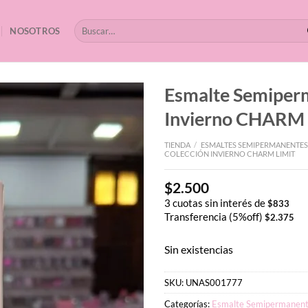
Buscar
NOSOTROS
por:
Esmalte Semiper
Invierno CHARM 
TIENDA
/
ESMALTES SEMIPERMANENTES
COLECCIÓN INVIERNO CHARM LIMIT
$
2.500
3 cuotas sin interés de
$
833
Transferencia (5%off)
$
2.375
Sin existencias
SKU:
UNAS001777
Categorías:
Esmalte Semipermanent