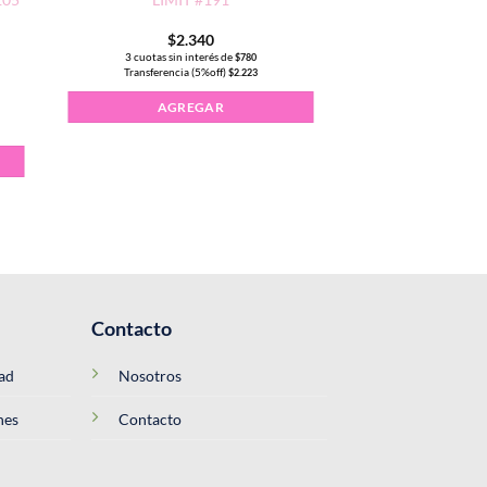
$
2.340
3 cuotas sin interés de
$
780
Transferencia (5%off)
$
2.223
n Invierno CHARM LIMIT 10ml #105 cantidad
AGREGAR
Contacto
dad
Nosotros
nes
Contacto