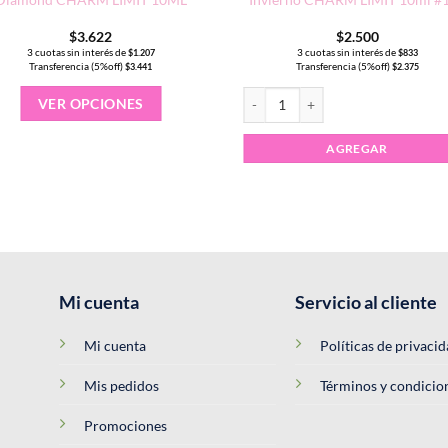
$
3.622
$
2.500
3 cuotas sin interés de
3 cuotas sin interés de
$
1.207
$
833
Transferencia (5%off)
Transferencia (5%off)
$
3.441
$
2.375
Este
Esmalte Semipermanente Colecció
VER OPCIONES
producto
tiene
AGREGAR
múltiples
variantes.
Las
opciones
se
pueden
elegir
Mi cuenta
Servicio al cliente
en
la
Mi cuenta
Políticas de privaci
página
de
Mis pedidos
Términos y condicio
producto
Promociones