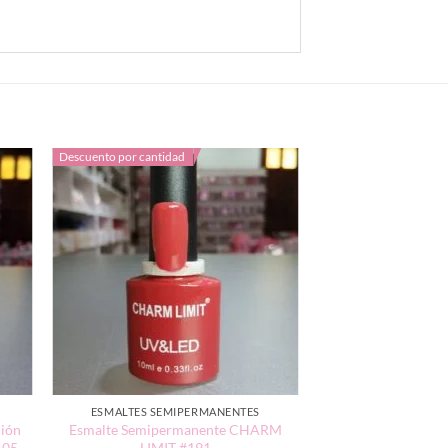
Descuento por cantidad
ESMALTES SEMIPERMANENTES
ión
Esmalte Semipermanente CHARM
105
LIMIT #191