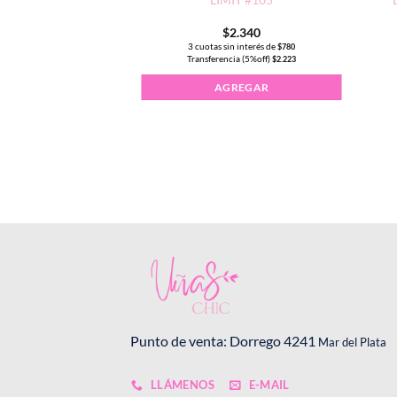
0ml
.000
$
2.340
interés de
3 cuotas sin interés de
$
1.333
$
780
a (5%off)
Transferencia (5%off)
$
3.800
$
2.223
Este
AGREGAR
PCIONES
producto
tiene
múltiples
variantes.
Las
opciones
se
pueden
elegir
en
la
página
de
Punto de venta: Dorrego 4241
Mar del Plata
producto
LLÁMENOS
E-MAIL