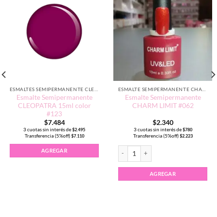
ESMALTES SEMIPERMANENTE CLEOPATRA 15ML
ESMALTE SEMIPERMANENTE CHARM LIMIT EDICIÓN TRADICIONAL
Esmalte Semipermanente
Esmalte Semipermanente
CLEOPATRA 15ml color
CHARM LIMIT #062
#123
$
7.484
$
2.340
3 cuotas sin interés de
3 cuotas sin interés de
$
2.495
$
780
Transferencia (5%off)
Transferencia (5%off)
$
7.110
$
2.223
Esmalte Semipermanente CHARM LIMI
AGREGAR
AGREGAR