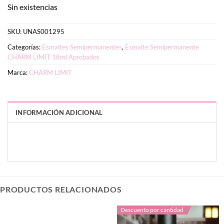
$3.627.
$2.900.
Sin existencias
SKU:
UNAS001295
Categorías:
Esmaltes Semipermanentes
,
Esmalte Semipermanente
CHARM LIMIT 18ml Aprobados
Marca:
CHARM LIMIT
INFORMACIÓN ADICIONAL
PESO
DIMENSIONES
7 g
3 × 3 × 9 cm
PRODUCTOS RELACIONADOS
Descuento por cantidad