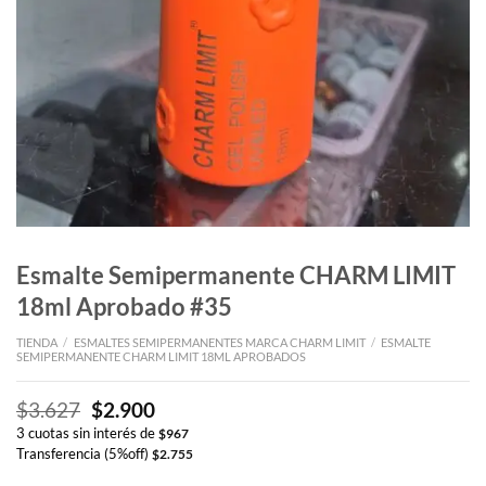
Esmalte Semipermanente CHARM LIMIT
18ml Aprobado #35
TIENDA
/
ESMALTES SEMIPERMANENTES MARCA CHARM LIMIT
/
ESMALTE
SEMIPERMANENTE CHARM LIMIT 18ML APROBADOS
El
El
$
3.627
$
2.900
precio
precio
3 cuotas sin interés de
$
967
original
actual
Transferencia (5%off)
$
2.755
era:
es: