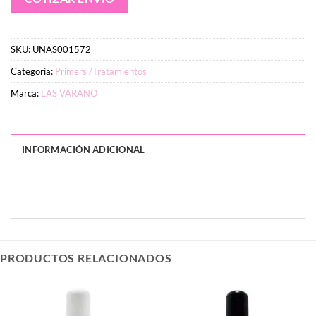
SKU:
UNAS001572
Categoría:
Primers /Tratamientos
Marca:
LAS VARANO
INFORMACIÓN ADICIONAL
PESO
DIMENSIONES
20 g
9 × 4 × 4 cm
PRODUCTOS RELACIONADOS