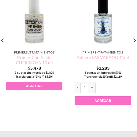
PRIMERS /TRATAMIENTOS
PRIMERS /TRATAMIENTOS
Primer Con Ácido
Adhere LAS VARANO 11ml
CHERIMOYA 10 ml
$
5.478
$
2.283
3 cuotas sin interés de
3 cuotas sin interés de
$
1.826
$
761
Transferencia (5%off)
Transferencia (5%off)
$
5.204
$
2.169
litro cantidad
Adhere LAS VARANO 11ml cantidad
AGREGAR
AGREGAR