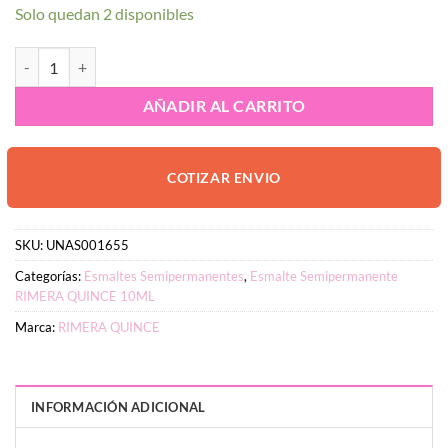
Solo quedan 2 disponibles
Esmalte Semipermanente RIMERA QUINCE 10ml #28 cantidad
AÑADIR AL CARRITO
COTIZAR ENVIO
SKU:
UNAS001655
Categorías:
Esmaltes Semipermanentes
,
Esmalte Semipermanente
RIMERA QUINCE 10ML
Marca:
RIMERA QUINCE
INFORMACIÓN ADICIONAL