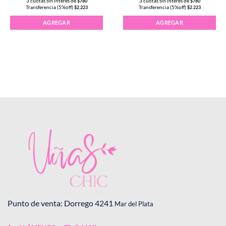
3 cuotas sin interés de
3 cuotas sin interés de
$
780
$
780
Transferencia (5%off)
Transferencia (5%off)
$
2.223
$
2.223
15ml Negro #102 cantidad
AGREGAR
AGREGAR
Punto de venta: Dorrego 4241
Mar del Plata