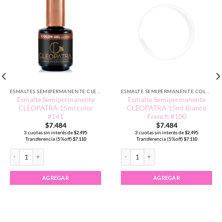
ESMALTES SEMIPERMANENTE CLEOPATRA 15ML
ESMALTE SEMIPERMANENTE COLORES NEUTROS
Esmalte Semipermanente
Esmalte Semipermanente
CLEOPATRA 15ml color
CLEOPATRA 15ml Blanco
#141
French #100
$
7.484
$
7.484
3 cuotas sin interés de
3 cuotas sin interés de
$
2.495
$
2.495
Transferencia (5%off)
Transferencia (5%off)
$
7.110
$
7.110
Esmalte Semipermanente CLEOPATRA 15ml color #141 cantidad
Esmalte Semipermanente CLEOPATRA 
AGREGAR
AGREGAR