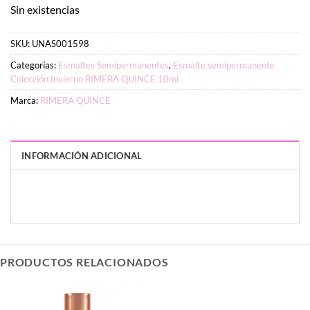
Sin existencias
SKU:
UNAS001598
Categorías:
Esmaltes Semipermanentes
,
Esmalte semipermanente
Colección Invierno RIMERA QUINCE 10ml
Marca:
RIMERA QUINCE
INFORMACIÓN ADICIONAL
PESO
DIMENSIONES
7 g
3 × 2 × 9 cm
PRODUCTOS RELACIONADOS