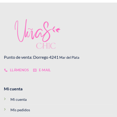
to
Punto de venta: Dorrego 4241
Mar del Plata
LLÁMENOS
E-MAIL
Mi cuenta
Mi cuenta
Mis pedidos