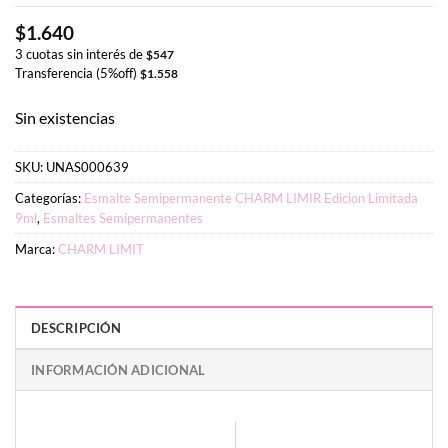
$
1.640
3 cuotas sin interés de
$
547
Transferencia (5%off)
$
1.558
Sin existencias
SKU:
UNAS000639
Categorías:
Esmalte Semipermanente CHARM LIMIR Edicion Limitada
9ml
,
Esmaltes Semipermanentes
Marca:
CHARM LIMIT
DESCRIPCIÓN
INFORMACIÓN ADICIONAL