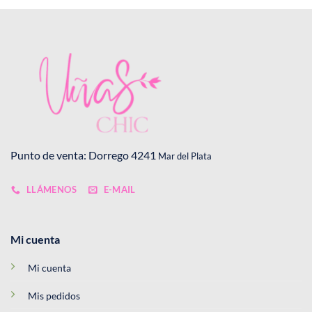
pueden
elegir
en
la
página
de
producto
Punto de venta: Dorrego 4241
Mar del Plata
LLÁMENOS
E-MAIL
Mi cuenta
Mi cuenta
Mis pedidos