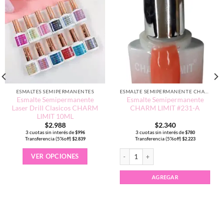
ESMALTES SEMIPERMANENTES
ESMALTE SEMIPERMANENTE CHARM LIMIT EDICIÓN TRADICIONAL
Esmalte Semipermanente
Esmalte Semipermanente
Laser Drill Clasicos CHARM
CHARM LIMIT #231-A
LIMIT 10ML
$
2.988
$
2.340
3 cuotas sin interés de
3 cuotas sin interés de
$
996
$
780
Transferencia (5%off)
Transferencia (5%off)
$
2.839
$
2.223
Este
Esmalte Semipermanente CHARM LIMI
VER OPCIONES
producto
tiene
múltiples
AGREGAR
variantes.
Las
opciones
se