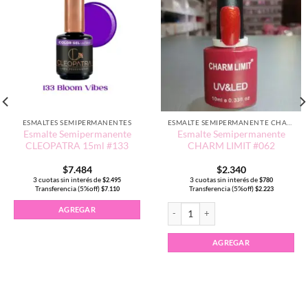
ESMALTES SEMIPERMANENTES
ESMALTE SEMIPERMANENTE CHARM LIMIT EDICIÓN TRADICIONAL
Esmalte Semipermanente
Esmalte Semipermanente
CLEOPATRA 15ml #133
CHARM LIMIT #062
$
7.484
$
2.340
3 cuotas sin interés de
3 cuotas sin interés de
$
2.495
$
780
Transferencia (5%off)
Transferencia (5%off)
$
7.110
$
2.223
5ml color #141 cantidad
Esmalte Semipermanente CHARM LIMI
AGREGAR
AGREGAR