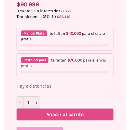
$
90.999
3 cuotas sin interés de
$
30.333
Transferencia (5%off)
$
86.449
te faltan
$
40.000
para el envío
Mar del Plata
gratis
te faltan
$
70.000
para el envío
Resto del país
gratis
Hay existencias
Kit Semipermanente Completo cantidad
Añadir al carrito