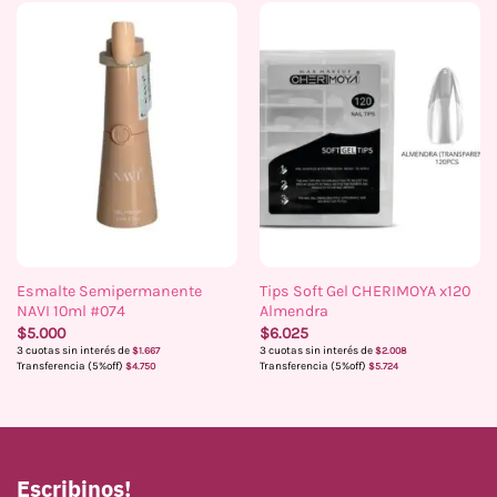
Esmalte Semipermanente
Tips Soft Gel CHERIMOYA x120
NAVI 10ml #074
Almendra
$
5.000
$
6.025
3 cuotas sin interés de
3 cuotas sin interés de
$
1.667
$
2.008
Transferencia (5%off)
Transferencia (5%off)
$
4.750
$
5.724
Escribinos!