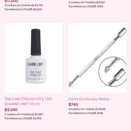
$
11.200
3 cuotas sin interés de
$
267
3 cuotas sin interés de
$
3.733
Transferencia (5%off)
$
760
Transferencia (5%off)
$
10.640
Top Coat Clásico UV y LED
Corre Cutículas Metal
CHARM LIMIT 10 ml
$
743
$
3.240
3 cuotas sin interés de
$
248
Transferencia (5%off)
$
706
3 cuotas sin interés de
$
1.080
Transferencia (5%off)
$
3.078