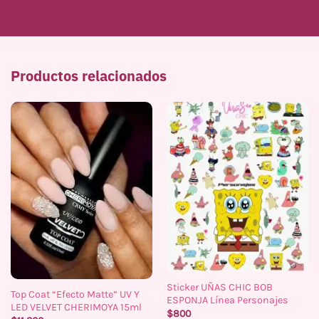
Productos relacionados
Sticker UÑAS CHIC BOB
Top Coat “Efecto Matte” UV Y
ESPONJA Línea Personajes
LED VELVET CHERIMOYA 15ml
$
800