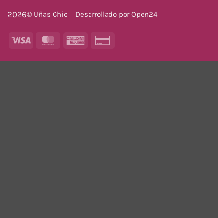
2026
© Uñas Chic
Desarrollado por
Open24
Visa
MasterCard
American
Credit
Express
Card
2