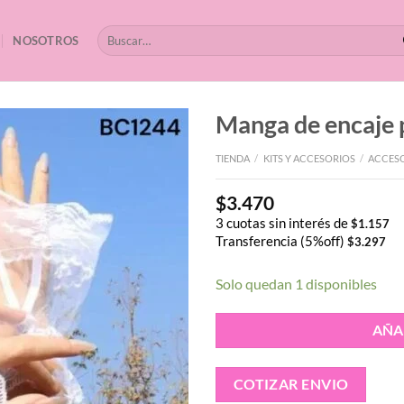
Buscar
NOSOTROS
por:
Manga de encaje 
TIENDA
/
KITS Y ACCESORIOS
/
ACCES
$
3.470
3 cuotas sin interés de
$
1.157
Transferencia (5%off)
$
3.297
Solo quedan 1 disponibles
AÑA
COTIZAR ENVIO