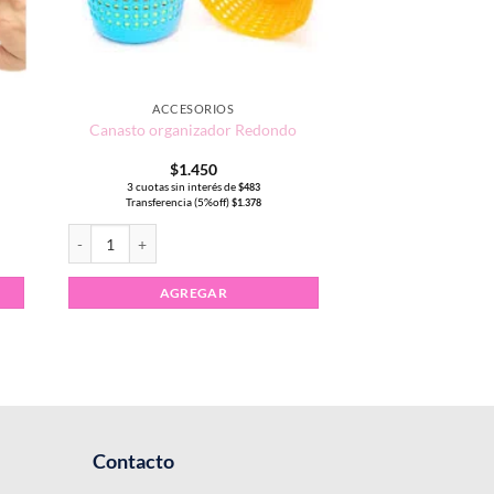
ACCESORIOS
Canasto organizador Redondo
$
1.450
3 cuotas sin interés de
$
483
Transferencia (5%off)
$
1.378
Canasto organizador Redondo cantidad
AGREGAR
Contacto