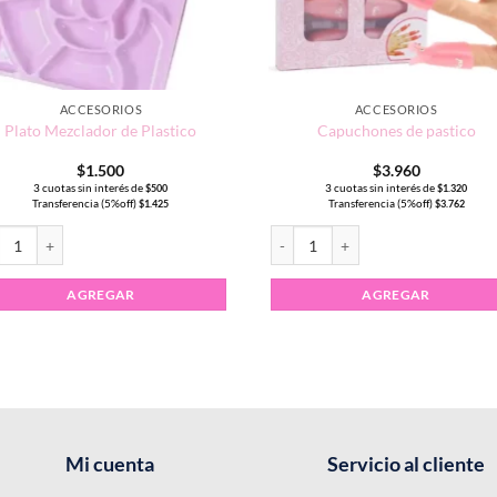
ACCESORIOS
ACCESORIOS
Plato Mezclador de Plastico
Capuchones de pastico
$
1.500
$
3.960
3 cuotas sin interés de
3 cuotas sin interés de
$
500
$
1.320
Transferencia (5%off)
Transferencia (5%off)
$
1.425
$
3.762
to Mezclador de Plastico cantidad
Capuchones de pastico cantidad
AGREGAR
AGREGAR
Mi cuenta
Servicio al cliente