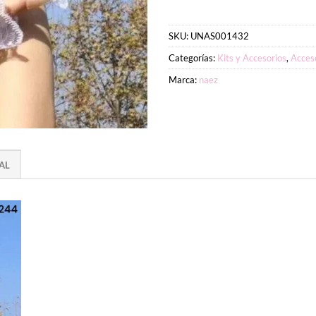
SKU:
UNAS001432
Categorías:
Kits y Accesorios
,
Acces
Marca:
naez
AL