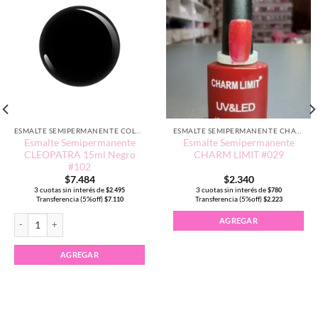
ESMALTE SEMIPERMANENTE COLORES NEUTROS
ESMALTE SEMIPERMANENTE CHARM LIMIT EDICIÓN TRADICIONAL
Esmalte Semipermanente
Esmalte Semipermanente
CLEOPATRA 15ml Negro
CHARM LIMIT #029
#102
$
7.484
$
2.340
3 cuotas sin interés de
3 cuotas sin interés de
$
2.495
$
780
Transferencia (5%off)
Transferencia (5%off)
$
7.110
$
2.223
5ml color #141 cantidad
Esmalte Semipermanente CLEOPATRA 15ml Negro #102 cantidad
AGREGAR
AGREGAR