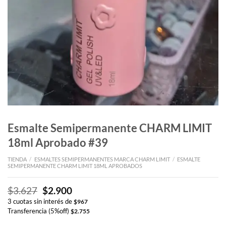
Esmalte Semipermanente CHARM LIMIT
18ml Aprobado #39
TIENDA
/
ESMALTES SEMIPERMANENTES MARCA CHARM LIMIT
/
ESMALTE
SEMIPERMANENTE CHARM LIMIT 18ML APROBADOS
El
El
$
3.627
$
2.900
precio
precio
3 cuotas sin interés de
$
967
original
actual
Transferencia (5%off)
$
2.755
era:
es: