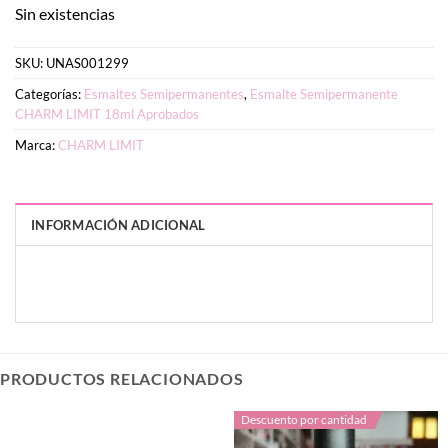
$3.627.
$2.900.
Sin existencias
SKU:
UNAS001299
Categorías:
Esmaltes Semipermanentes
,
Esmalte Semipermanente
CHARM LIMIT 18ml Aprobados
Marca:
CHARM LIMIT
INFORMACIÓN ADICIONAL
PESO
DIMENSIONES
7 g
3 × 3 × 9 cm
PRODUCTOS RELACIONADOS
Descuento por cantidad