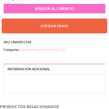
AÑADIR AL CARRITO
COTIZAR ENVIO
SKU:
UNAS001548
Categorías:
Decoraciones
,
Sticker Uñas Chic
INFORMACIÓN ADICIONAL
PESO
DIMENSIONES
2 g
8 × 10 × 1 cm
PRODUCTOS RELACIONADOS