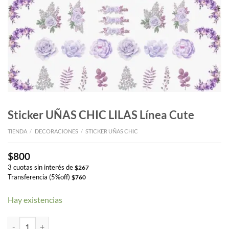
Sticker UÑAS CHIC LILAS Línea Cute
TIENDA
/
DECORACIONES
/
STICKER UÑAS CHIC
$
800
3 cuotas sin interés de
$
267
Transferencia (5%off)
$
760
Hay existencias
Sticker UÑAS CHIC LILAS Línea Cute cantidad