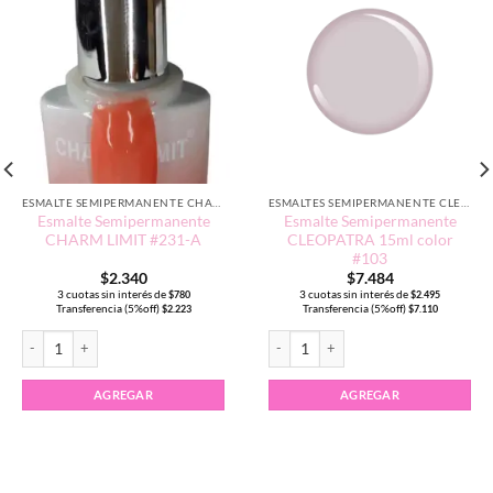
ESMALTE SEMIPERMANENTE CHARM LIMIT EDICIÓN TRADICIONAL
ESMALTES SEMIPERMANENTE CLEOPATRA 15ML
Esmalte Semipermanente
Esmalte Semipermanente
CHARM LIMIT #231-A
CLEOPATRA 15ml color
#103
$
2.340
$
7.484
3 cuotas sin interés de
3 cuotas sin interés de
$
780
$
2.495
Transferencia (5%off)
Transferencia (5%off)
$
2.223
$
7.110
Esmalte Semipermanente CHARM LIMIT #231-A cantidad
Esmalte Semipermanente CLEOPATRA 1
AGREGAR
AGREGAR