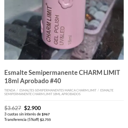
Esmalte Semipermanente CHARM LIMIT
18ml Aprobado #40
TIENDA
/
ESMALTES SEMIPERMANENTES MARCA CHARM LIMIT
/
ESMALTE
SEMIPERMANENTE CHARM LIMIT 18ML APROBADOS
El
El
$
3.627
$
2.900
precio
precio
3 cuotas sin interés de
$
967
original
actual
Transferencia (5%off)
$
2.755
era:
es: