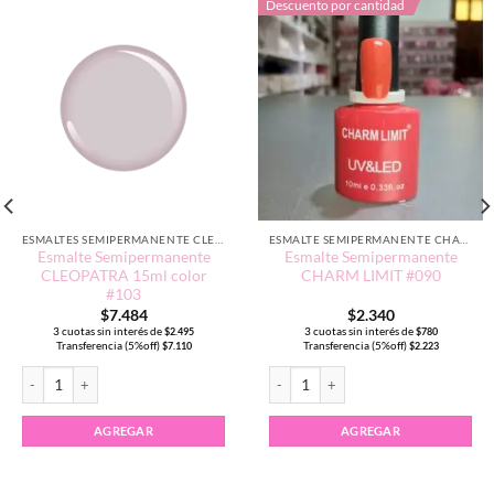
Descuento por cantidad
ESMALTES SEMIPERMANENTE CLEOPATRA 15ML
ESMALTE SEMIPERMANENTE CHARM LIMIT EDICIÓN TRADICIONAL
Esmalte Semipermanente
Esmalte Semipermanente
CLEOPATRA 15ml color
CHARM LIMIT #090
#103
$
7.484
$
2.340
3 cuotas sin interés de
3 cuotas sin interés de
$
2.495
$
780
Transferencia (5%off)
Transferencia (5%off)
$
7.110
$
2.223
15ml Negro #102 cantidad
Esmalte Semipermanente CLEOPATRA 15ml color #103 cantidad
Esmalte Semipermanente CHARM LIMI
AGREGAR
AGREGAR