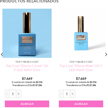
PRODUCTOS RELACIONADOS
TOP Y BASES COAT
TOP Y BASES COAT
Top Coat “Efecto Cristal” UV
Top Coat “Efecto Mate” UV Y
Y LED NAVI 15ml
LED NAVI 15ml
$
7.669
$
7.669
3 cuotas sin interés de
3 cuotas sin interés de
$
2.556
$
2.556
Transferencia (5%off)
Transferencia (5%off)
$
7.286
$
7.286
dad
Top Coat "Efecto Cristal" UV Y LED NAVI 15ml cantidad
Top Coat “Efecto Mate” UV Y LED NAV
AGREGAR
AGREGAR