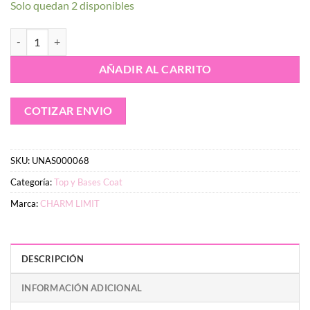
Solo quedan 2 disponibles
Top Coat "Efecto Cristal" UV y LED CHARM LIMIT 10 ml cantidad
AÑADIR AL CARRITO
COTIZAR ENVIO
SKU:
UNAS000068
Categoría:
Top y Bases Coat
Marca:
CHARM LIMIT
DESCRIPCIÓN
INFORMACIÓN ADICIONAL