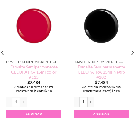
ESMALTES SEMIPERMANENTE CLEOPATRA 15ML
ESMALTE SEMIPERMANENTE COLORES NEUTROS
Esmalte Semipermanente
Esmalte Semipermanente
CLEOPATRA 15ml color
CLEOPATRA 15ml Negro
#115
#102
$
7.484
$
7.484
3 cuotas sin interés de
3 cuotas sin interés de
$
2.495
$
2.495
Transferencia (5%off)
Transferencia (5%off)
$
7.110
$
7.110
T #061 cantidad
Esmalte Semipermanente CLEOPATRA 15ml color #115 cantidad
Esmalte Semipermanente CLEOPATRA 
AGREGAR
AGREGAR