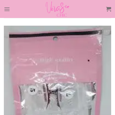
Saltar
al
contenido