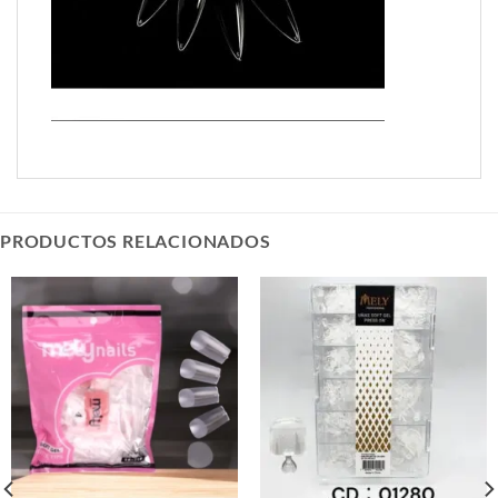
PRODUCTOS RELACIONADOS