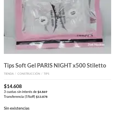
Tips Soft Gel PARIS NIGHT x500 Stiletto
TIENDA
/
CONSTRUCCIÓN
/
TIPS
$
14.608
3 cuotas sin interés de
$
4.869
Transferencia (5%off)
$
13.878
Sin existencias