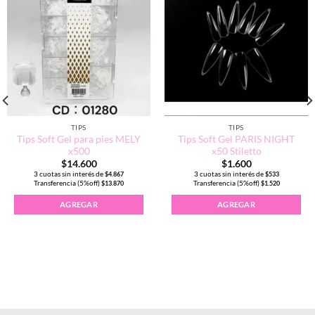
TIPS
TIPS
Tips Soft Gel para pies MELY
Tips Soft Gel PARIS NIGHT
x500
x50 Stiletto
$
14.600
$
1.600
3 cuotas sin interés de
3 cuotas sin interés de
$
4.867
$
533
Transferencia (5%off)
Transferencia (5%off)
$
13.870
$
1.520
0uni cantidad
AGREGAR
AGREGAR