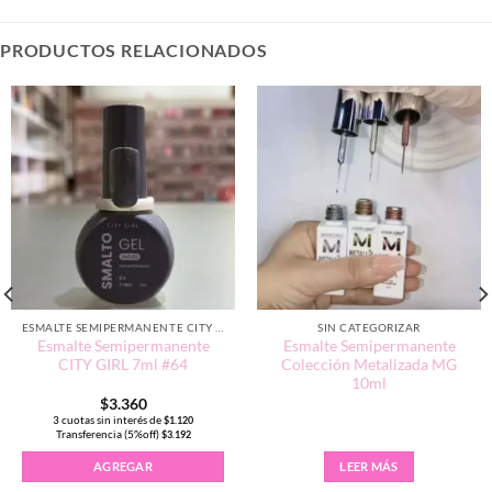
PRODUCTOS RELACIONADOS
ESMALTE SEMIPERMANENTE CITY GIRL 7ML
SIN CATEGORIZAR
Esmalte Semipermanente
Esmalte Semipermanente
CITY GIRL 7ml #64
Colección Metalizada MG
10ml
$
3.360
3 cuotas sin interés de
$
1.120
Transferencia (5%off)
$
3.192
AGREGAR
LEER MÁS