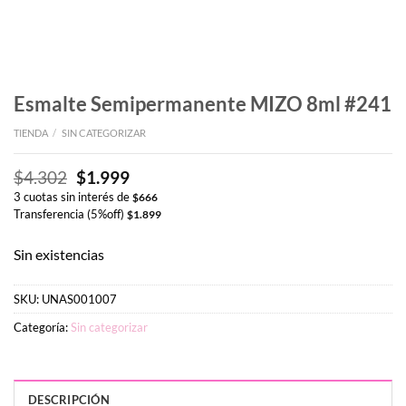
Esmalte Semipermanente MIZO 8ml #241
TIENDA
/
SIN CATEGORIZAR
El
El
$
4.302
$
1.999
precio
precio
3 cuotas sin interés de
$
666
original
actual
Transferencia (5%off)
$
1.899
era:
es:
$4.302.
$1.999.
Sin existencias
SKU:
UNAS001007
Categoría:
Sin categorizar
DESCRIPCIÓN