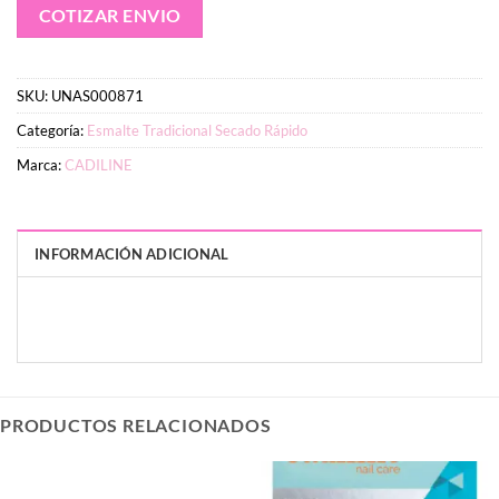
COTIZAR ENVIO
SKU:
UNAS000871
Categoría:
Esmalte Tradicional Secado Rápido
Marca:
CADILINE
INFORMACIÓN ADICIONAL
PESO
DIMENSIONES
50 g
2 × 4 × 8 cm
PRODUCTOS RELACIONADOS