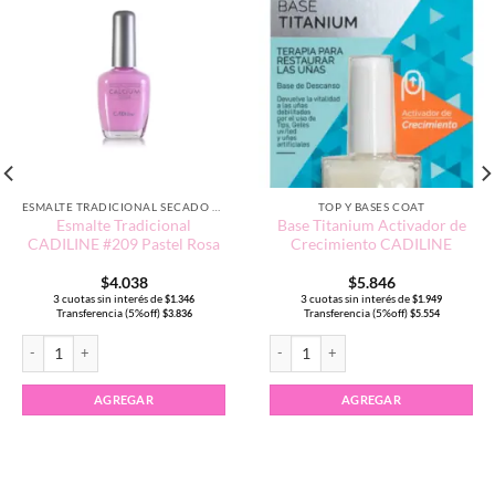
ESMALTE TRADICIONAL SECADO RÁPIDO
TOP Y BASES COAT
Esmalte Tradicional
Base Titanium Activador de
CADILINE #209 Pastel Rosa
Crecimiento CADILINE
$
4.038
$
5.846
3 cuotas sin interés de
3 cuotas sin interés de
$
1.346
$
1.949
Transferencia (5%off)
Transferencia (5%off)
$
3.836
$
5.554
ood Vibes cantidad
Esmalte Tradicional CADILINE #209 Pastel Rosa cantidad
Base Titanium Activador de Crecimie
AGREGAR
AGREGAR