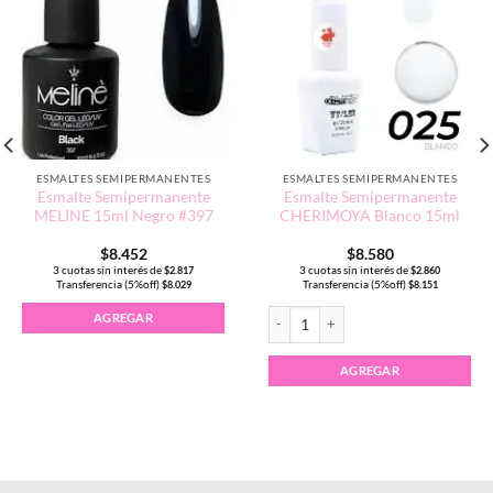
ESMALTES SEMIPERMANENTES
ESMALTES SEMIPERMANENTES
Esmalte Semipermanente
Esmalte Semipermanente
MELINE 15ml Negro #397
CHERIMOYA Blanco 15ml
$
8.452
$
8.580
3 cuotas sin interés de
3 cuotas sin interés de
$
2.817
$
2.860
Transferencia (5%off)
Transferencia (5%off)
$
8.029
$
8.151
Negro 15ml cantidad
Esmalte Semipermanente CHERIMOYA 
AGREGAR
AGREGAR