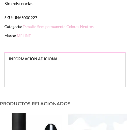
Sin existencias
SKU:
UNAS000927
Categoría:
Esmalte Semipermanente Colores Neutros
Marca:
MELINE
INFORMACIÓN ADICIONAL
PESO
DIMENSIONES
6 g
3 × 3 × 8 cm
PRODUCTOS RELACIONADOS