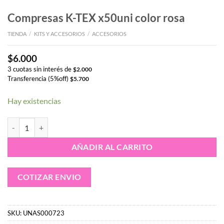
Compresas K-TEX x50uni color rosa
TIENDA
/
KITS Y ACCESORIOS
/
ACCESORIOS
$
6.000
3 cuotas sin interés de
$
2.000
Transferencia (5%off)
$
5.700
Hay existencias
Compresas K-TEX x50uni color rosa cantidad
AÑADIR AL CARRITO
COTIZAR ENVIO
SKU:
UNAS000723