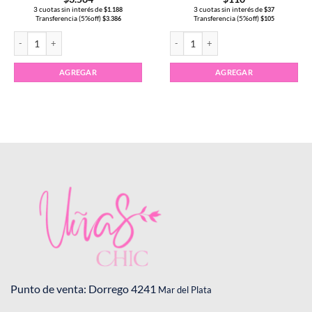
3 cuotas sin interés de
3 cuotas sin interés de
$
1.188
$
37
Transferencia (5%off)
Transferencia (5%off)
$
3.386
$
105
x5 cantidad
Wippes Premium en caja x200uni Coarazon cantidad
Barbijo Quirúrgico Descartable cantid
AGREGAR
AGREGAR
Punto de venta: Dorrego 4241
Mar del Plata