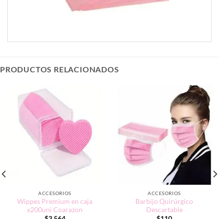
PRODUCTOS RELACIONADOS
ACCESORIOS
ACCESORIOS
Wippes Premium en caja
Barbijo Quirúrgico
x200uni Coarazon
Descartable
$
3.564
$
110