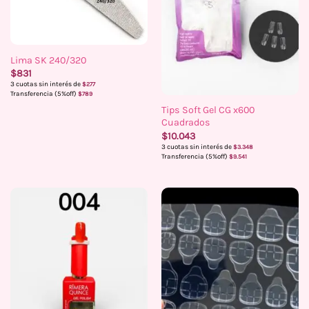
Lima SK 240/320
$
831
3 cuotas sin interés de
$
277
Transferencia (5%off)
$
789
Tips Soft Gel CG x600
Cuadrados
$
10.043
3 cuotas sin interés de
$
3.348
Transferencia (5%off)
$
9.541