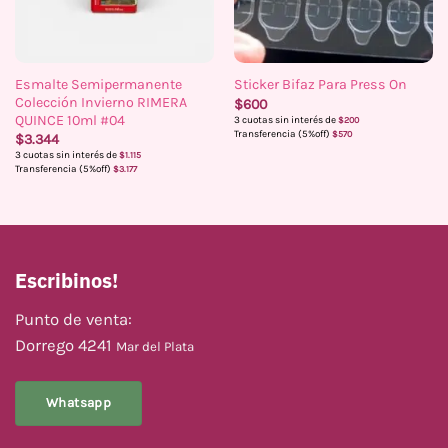
Esmalte Semipermanente
Sticker Bifaz Para Press On
Colección Invierno RIMERA
$
600
QUINCE 10ml #04
3 cuotas sin interés de
$
200
Transferencia (5%off)
$
570
$
3.344
3 cuotas sin interés de
$
1.115
Transferencia (5%off)
$
3.177
Escribinos!
Punto de venta:
Dorrego 4241
Mar del Plata
Whatsapp