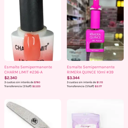
Esmalte Semipermanente
Esmalte Semipermanente
CHARM LIMIT #236-A
RIMERA QUINCE 10ml #39
$
2.340
$
3.344
3 cuotas sin interés de
3 cuotas sin interés de
$
780
$
1.115
Transferencia (5%off)
Transferencia (5%off)
$
2.223
$
3.177