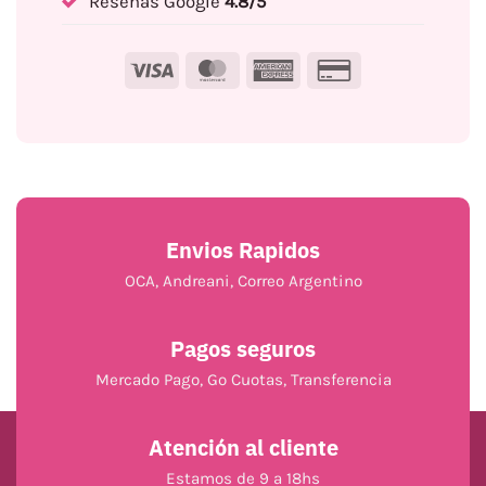
Reseñas Google
4.8/5
Visa
MasterCard
American
Credit
Express
Card
2
Envios Rapidos
OCA, Andreani, Correo Argentino
Pagos seguros
Mercado Pago, Go Cuotas, Transferencia
Atención al cliente
Estamos de 9 a 18hs