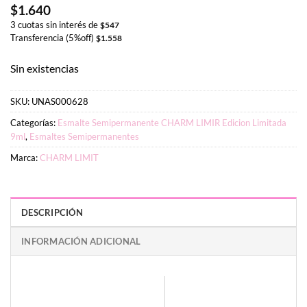
$
1.640
3 cuotas sin interés de
$
547
Transferencia (5%off)
$
1.558
Sin existencias
SKU:
UNAS000628
Categorías:
Esmalte Semipermanente CHARM LIMIR Edicion Limitada
9ml
,
Esmaltes Semipermanentes
Marca:
CHARM LIMIT
DESCRIPCIÓN
INFORMACIÓN ADICIONAL