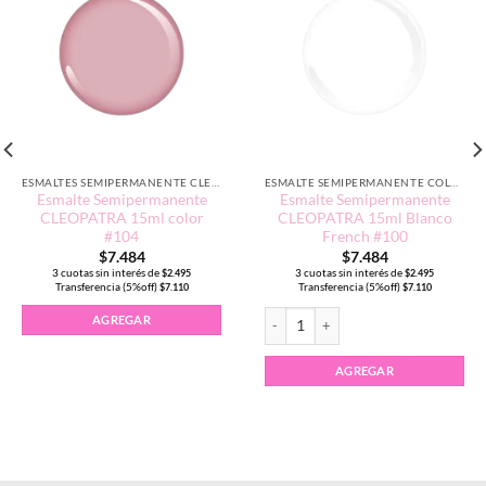
ESMALTES SEMIPERMANENTE CLEOPATRA 15ML
ESMALTE SEMIPERMANENTE COLORES NEUTROS
Esmalte Semipermanente
Esmalte Semipermanente
CLEOPATRA 15ml color
CLEOPATRA 15ml Blanco
#104
French #100
$
7.484
$
7.484
3 cuotas sin interés de
3 cuotas sin interés de
$
2.495
$
2.495
Transferencia (5%off)
Transferencia (5%off)
$
7.110
$
7.110
Esmalte Semipermanente CLEOPATRA 
AGREGAR
AGREGAR