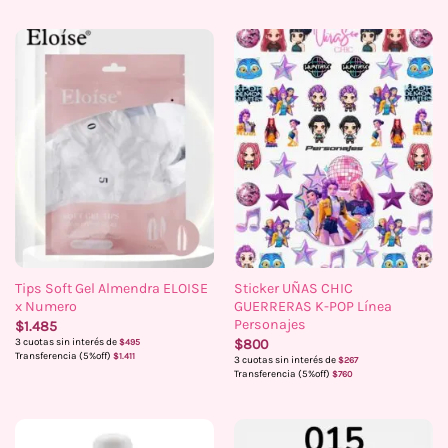
Tips Soft Gel Almendra ELOISE
Sticker UÑAS CHIC
x Numero
GUERRERAS K-POP Línea
Personajes
$
1.485
3 cuotas sin interés de
$
800
$
495
Transferencia (5%off)
$
1.411
3 cuotas sin interés de
$
267
Transferencia (5%off)
$
760