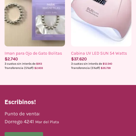
Iman para Ojo de Gato Bolitas
Cabina UV LED SUN 54 Watts
$
2.740
$
37.620
3 cuotas sin interés de
3 cuotas sin interés de
$
913
$
12.540
Transferencia (5%off)
Transferencia (5%off)
$
2.603
$
35.739
Escribinos!
Punto de venta:
Dorrego 4241
Mar del Plata