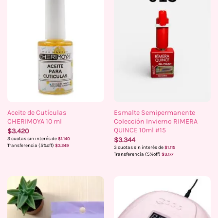
Aceite de Cutículas
Esmalte Semipermanente
CHERIMOYA 10 ml
Colección Invierno RIMERA
QUINCE 10ml #15
$
3.420
3 cuotas sin interés de
$
3.344
$
1.140
Transferencia (5%off)
$
3.249
3 cuotas sin interés de
$
1.115
Transferencia (5%off)
$
3.177