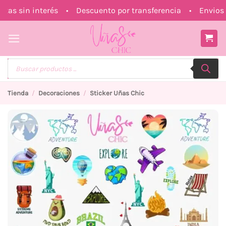
Saltar
s sin interés • Descuento por transferencia • Envios a 
al
contenido
Búsqueda
de
productos
Tienda
/
Decoraciones
/
Sticker Uñas Chic