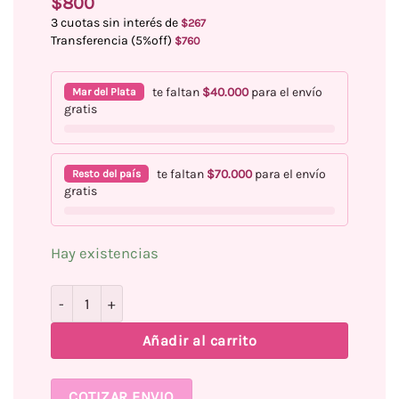
$
800
3 cuotas sin interés de
$
267
Transferencia (5%off)
$
760
te faltan
$
40.000
para el envío
Mar del Plata
gratis
te faltan
$
70.000
para el envío
Resto del país
gratis
Hay existencias
Sticker UÑAS CHIC TRAVEL Línea Cute cantidad
Añadir al carrito
COTIZAR ENVIO