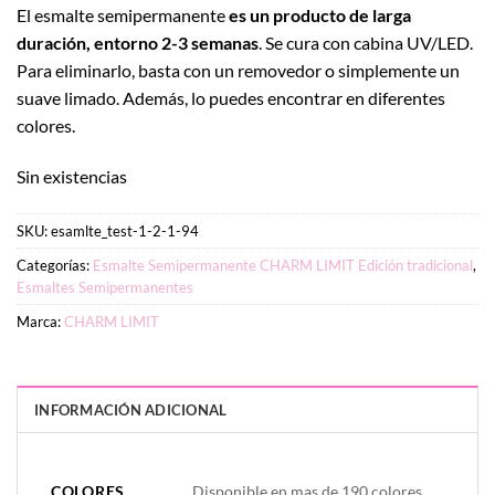
El esmalte semipermanente
es un producto de larga
duración, entorno 2-3 semanas
. Se cura con cabina UV/LED.
Para eliminarlo, basta con un removedor o simplemente un
suave limado. Además, lo puedes encontrar en diferentes
colores.
Sin existencias
SKU:
esamlte_test-1-2-1-94
Categorías:
Esmalte Semipermanente CHARM LIMIT Edición tradicional
,
Esmaltes Semipermanentes
Marca:
CHARM LIMIT
INFORMACIÓN ADICIONAL
PESO
DIMENSIONES
20 g
2 × 4 × 7 cm
COLORES
Disponible en mas de 190 colores