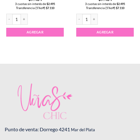
3 cuotas sin interés de
3 cuotas sin interés de
$
2.495
$
2.495
Transferencia (5%off)
Transferencia (5%off)
$
7.110
$
7.110
Esmalte Semipermanente CLEOPATRA 15ml color #103 cantidad
Esmalte Semipermanente CLEOPATRA 1
AGREGAR
AGREGAR
Punto de venta: Dorrego 4241
Mar del Plata