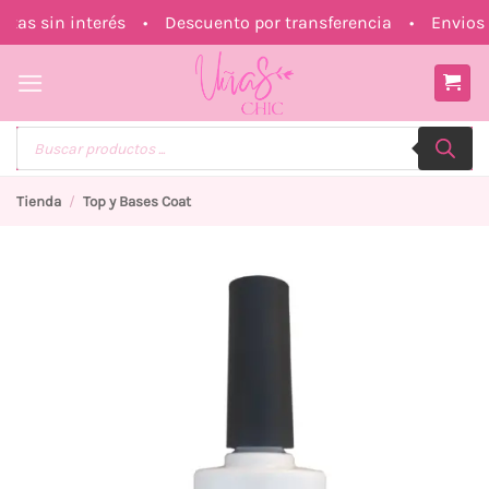
Saltar
s sin interés • Descuento por transferencia • Envios a
al
contenido
Búsqueda
de
productos
Tienda
/
Top y Bases Coat