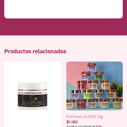
Productos relacionados
Polímero ELOISE 10g
$
1.180
3 cuotas sin interés de
$
393