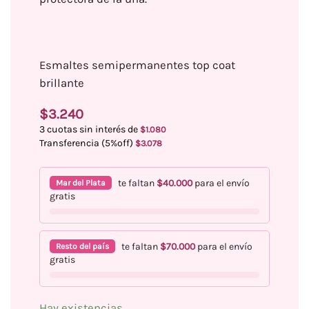
Esmaltes semipermanentes top coat
brillante
$
3.240
3 cuotas sin interés de
$
1.080
Transferencia (5%off)
$
3.078
te faltan
$
40.000
para el envío
Mar del Plata
gratis
te faltan
$
70.000
para el envío
Resto del país
gratis
Hay existencias