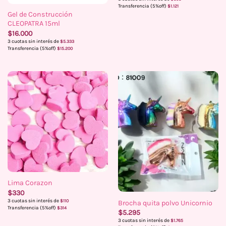
Transferencia (5%off)
$
1.121
Gel de Construcción
CLEOPATRA 15ml
$
16.000
3 cuotas sin interés de
$
5.333
Transferencia (5%off)
$
15.200
Lima Corazon
$
330
3 cuotas sin interés de
$
110
Brocha quita polvo Unicornio
Transferencia (5%off)
$
314
$
5.295
3 cuotas sin interés de
$
1.765