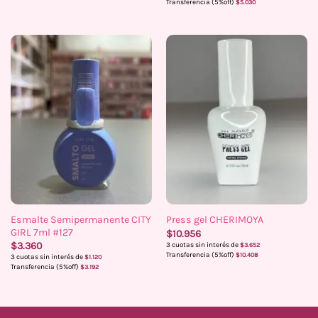
Transferencia (5%off)
$
5.030
Esmalte Semipermanente CITY
Press gel CHERIMOYA
GIRL 7ml #127
$
10.956
$
3.360
3 cuotas sin interés de
$
3.652
Transferencia (5%off)
$
10.408
3 cuotas sin interés de
$
1.120
Transferencia (5%off)
$
3.192