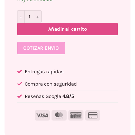
Top Coat Clásico UV y LED CHARM LIMIT 10 ml cantidad
Añadir al carrito
COTIZAR ENVIO
Entregas rapidas
Compra con seguridad
Reseñas Google
4.8/5
Visa
MasterCard
American
Credit
Express
Card
2