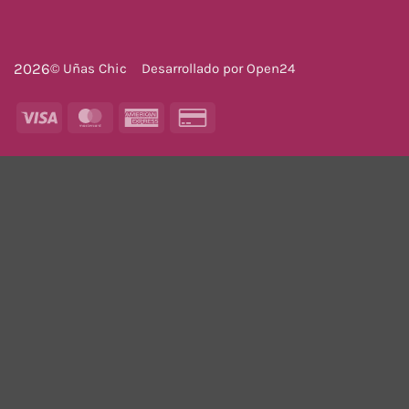
2026
© Uñas Chic
Desarrollado por
Open24
Visa
MasterCard
American
Credit
Express
Card
2