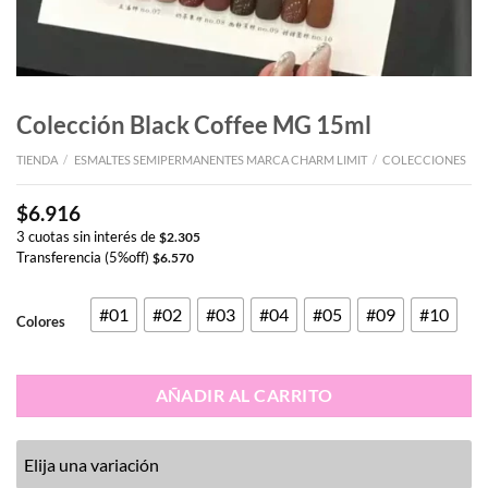
Colección Black Coffee MG 15ml
TIENDA
/
ESMALTES SEMIPERMANENTES MARCA CHARM LIMIT
/
COLECCIONES
$
6.916
3 cuotas sin interés de
$
2.305
Transferencia (5%off)
$
6.570
#01
#02
#03
#04
#05
#09
#10
Colores
AÑADIR AL CARRITO
Elija una variación