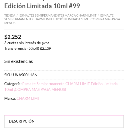
Edición Limitada 10ml #99
TIENDA
/
ESMALTES SEMIPERMANENTES MARCA CHARM LIMIT
/
ESMALTE
SEMIPERMANENTE CHARM LIMIT EDICIÓN LIMITADA 10ML ¡COMPRA MAS PAGA
MENOS!
$
2.252
3 cuotas sin interés de
$
751
Transferencia (5%off)
$
2.139
Sin existencias
SKU:
UNAS001166
Categoría:
Esmalte Semipermanente CHARM LIMIT Edición Limitada
10ml ¡COMPRA MAS PAGA MENOS!
Marca:
CHARM LIMIT
DESCRIPCIÓN