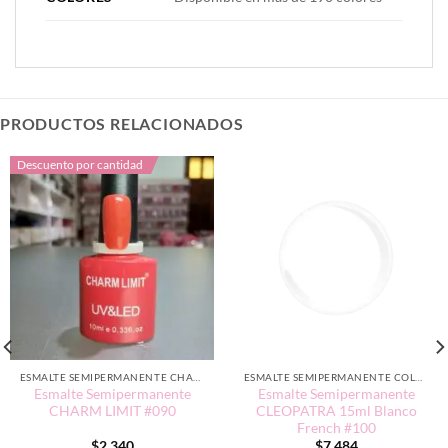
PRODUCTOS RELACIONADOS
Descuento por cantidad
ESMALTE SEMIPERMANENTE CHARM LIMIT EDICIÓN TRADICIONAL
ESMALTE SEMIPERMANENTE COLORES NEUTROS
Esmalte Semipermanente
Esmalte Semipermanente
CHARM LIMIT #090
CLEOPATRA 15ml Blanco
French #100
$
2.340
$
7.484