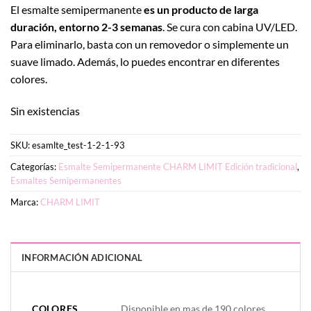
El esmalte semipermanente
es un producto de larga
duración, entorno 2-3 semanas
. Se cura con cabina UV/LED.
Para eliminarlo, basta con un removedor o simplemente un
suave limado. Además, lo puedes encontrar en diferentes
colores.
Sin existencias
SKU:
esamlte_test-1-2-1-93
Categorías:
Esmalte Semipermanente CHARM LIMIT Edición tradicional
,
Esmaltes Semipermanentes
Marca:
CHARM LIMIT
INFORMACIÓN ADICIONAL
PESO
DIMENSIONES
20 g
2 × 4 × 7 cm
COLORES
Disponible en mas de 190 colores