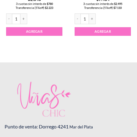
3 cuotas sin interés de
3 cuotas sin interés de
$
780
$
2.495
Transferencia (5%off)
Transferencia (5%off)
$
2.223
$
7.110
5ml color #115 cantidad
Esmalte Semipermanente CHARM LIMIT #090 cantidad
Esmalte Semipermanente CLEOPATRA 
AGREGAR
AGREGAR
Punto de venta: Dorrego 4241
Mar del Plata