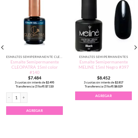
ESMALTES SEMIPERMANENTE CLEOPATRA 15ML
ESMALTES SEMIPERMANENTES
Esmalte Semipermanente
Esmalte Semipermanente
CLEOPATRA 15ml color
MELINE 15ml Negro #397
#140
$
7.484
$
8.452
3 cuotas sin interés de
3 cuotas sin interés de
$
2.495
$
2.817
Transferencia (5%off)
Transferencia (5%off)
$
7.110
$
8.029
T #062 cantidad
Esmalte Semipermanente CLEOPATRA 15ml color #140 cantidad
AGREGAR
AGREGAR