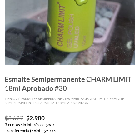
Esmalte Semipermanente CHARM LIMIT
18ml Aprobado #30
TIENDA
/
ESMALTES SEMIPERMANENTES MARCA CHARM LIMIT
/
ESMALTE
SEMIPERMANENTE CHARM LIMIT 18ML APROBADOS
El
El
$
3.627
$
2.900
precio
precio
3 cuotas sin interés de
$
967
original
actual
Transferencia (5%off)
$
2.755
era:
es: