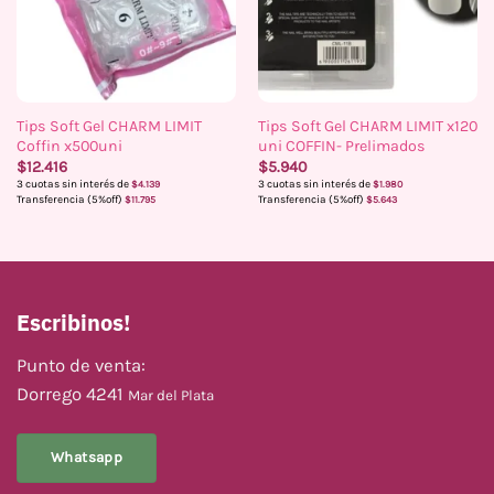
Tips Soft Gel CHARM LIMIT
Tips Soft Gel CHARM LIMIT x120
Coffin x500uni
uni COFFIN- Prelimados
$
12.416
$
5.940
3 cuotas sin interés de
3 cuotas sin interés de
$
4.139
$
1.980
Transferencia (5%off)
Transferencia (5%off)
$
11.795
$
5.643
Escribinos!
Punto de venta:
Dorrego 4241
Mar del Plata
Whatsapp