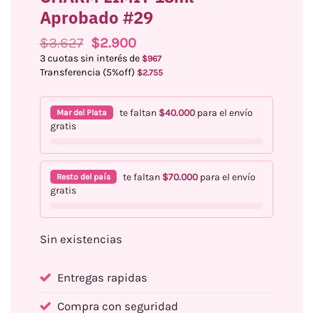
Aprobado #29
El
El
$
3.627
$
2.900
precio
precio
3 cuotas sin interés de
$
967
original
actual
Transferencia (5%off)
$
2.755
era:
es:
$3.627.
$2.900.
te faltan
$
40.000
para el envío
Mar del Plata
gratis
te faltan
$
70.000
para el envío
Resto del país
gratis
Sin existencias
Entregas rapidas
Compra con seguridad