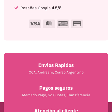
Reseñas Google
4.8/5
Visa
MasterCard
American
Credit
Express
Card
2
Envios Rapidos
OCA, Andreani, Correo Argentino
Pagos seguros
Mercado Pago, Go Cuotas, Transferencia
Atención al cliente