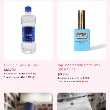
Top Coat “Efecto Mate” UV Y
Alcohol 1L al 96% Etílico
LED NAVI 15ml
$
12.790
$
6.938
3 cuotas sin interés de
$
4.263
Transferencia (5%off)
$
12.151
3 cuotas sin interés de
$
2.313
Transferencia (5%off)
$
6.591