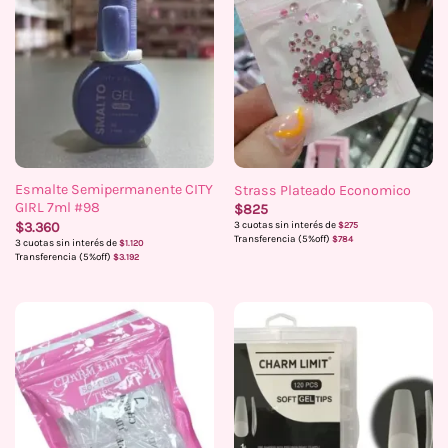
Esmalte Semipermanente CITY
Strass Plateado Economico
GIRL 7ml #98
$
825
$
3.360
3 cuotas sin interés de
$
275
Transferencia (5%off)
$
784
3 cuotas sin interés de
$
1.120
Transferencia (5%off)
$
3.192