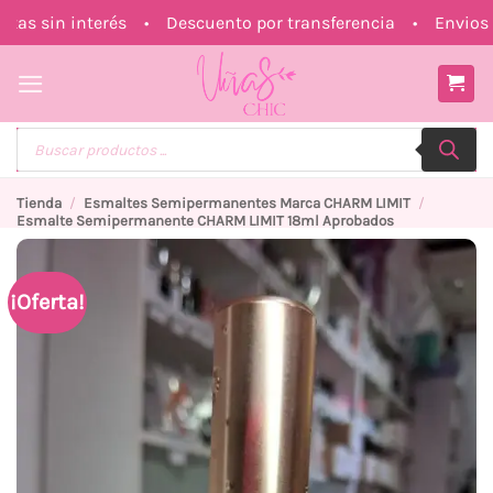
Saltar
s sin interés • Descuento por transferencia • Envios a 
al
contenido
Búsqueda
de
productos
Tienda
/
Esmaltes Semipermanentes Marca CHARM LIMIT
/
Esmalte Semipermanente CHARM LIMIT 18ml Aprobados
¡Oferta!