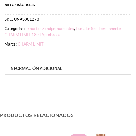
Sin existencias
SKU:
UNAS001278
Categorías:
Esmaltes Semipermanentes
,
Esmalte Semipermanente
CHARM LIMIT 18ml Aprobados
Marca:
CHARM LIMIT
INFORMACIÓN ADICIONAL
PESO
DIMENSIONES
7 g
3 × 3 × 9 cm
PRODUCTOS RELACIONADOS