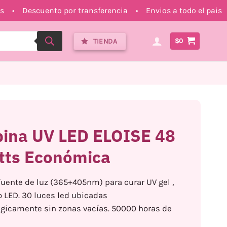
s • Descuento por transferencia • Envios a todo el pai
TIENDA
$
0
ina UV LED ELOISE 48
tts Económica
fuente de luz (365+405nm) para curar UV gel ,
o LED. 30 luces led ubicadas
égicamente sin zonas vacías. 50000 horas de