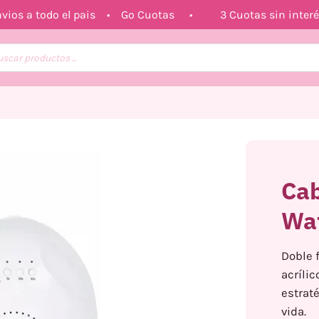
vios a todo el pais • Go Cuotas
•
3 Cuotas sin interé
queda
uctos
Cab
Wa
Doble 
acrílic
estrat
vida.