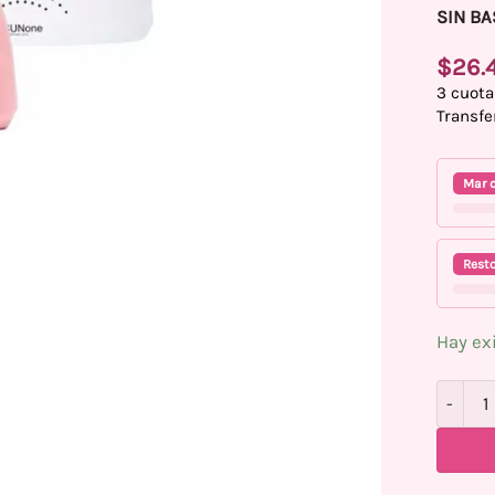
SIN BA
$
26.
3 cuota
Transfe
Mar d
Resto
Hay ex
Cabina 