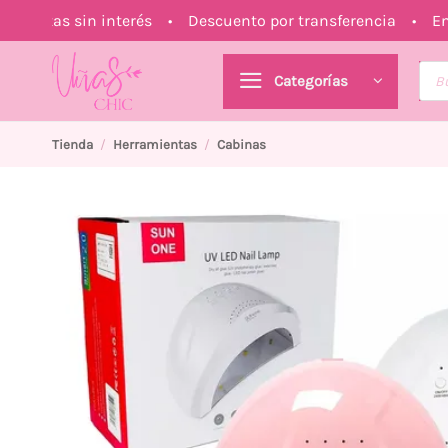
Saltar
 Cuotas sin interés • Descuento por transferencia • En
al
contenido
Bús
Categorías
de
prod
Tienda
/
Herramientas
/
Cabinas