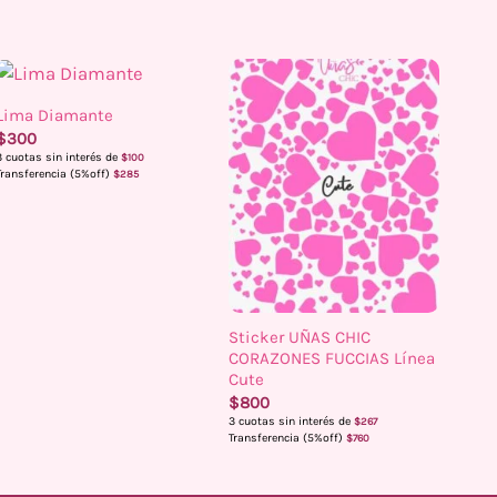
Lima Diamante
$
300
3 cuotas sin interés de
$
100
Transferencia (5%off)
$
285
Sticker UÑAS CHIC
CORAZONES FUCCIAS Línea
Cute
$
800
3 cuotas sin interés de
$
267
Transferencia (5%off)
$
760