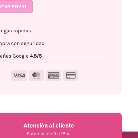
IZAR ENVIO
regas rapidas
pra con seguridad
eñas Google
4.8/5
Visa
MasterCard
American
Credit
Express
Card
2
Atención al cliente
Estamos de 9 a 18hs