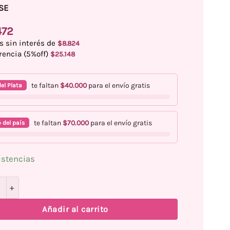
SE
472
s sin interés de
$
8.824
rencia (5%off)
$
25.148
te faltan
$
40.000
para el envío gratis
el Plata
te faltan
$
70.000
para el envío gratis
 del país
istencias
UV LED ELOISE 48 Watts Económica cantidad
Añadir al carrito