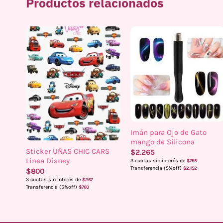
Productos relacionados
Imán para Ojo de Gato
mango de Silicona
Sticker UÑAS CHIC CARS
$
2.265
Linea Disney
3 cuotas sin interés de
$
755
Transferencia (5%off)
$
2.152
$
800
3 cuotas sin interés de
$
267
Transferencia (5%off)
$
760