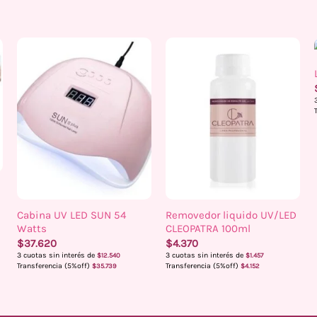
Cabina UV LED SUN 54
Removedor liquido UV/LED
Watts
CLEOPATRA 100ml
$
37.620
$
4.370
3 cuotas sin interés de
3 cuotas sin interés de
$
12.540
$
1.457
Transferencia (5%off)
Transferencia (5%off)
$
35.739
$
4.152