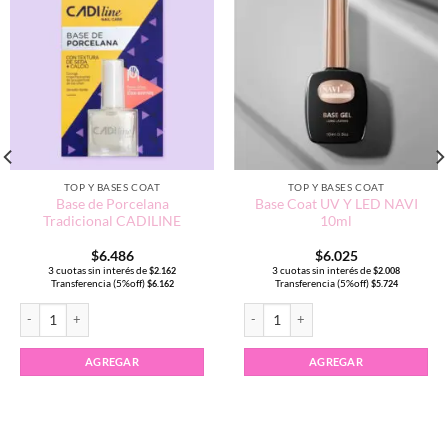
TOP Y BASES COAT
TOP Y BASES COAT
Base de Porcelana
Base Coat UV Y LED NAVI
Tradicional CADILINE
10ml
$
6.486
$
6.025
3 cuotas sin interés de
3 cuotas sin interés de
$
2.162
$
2.008
Transferencia (5%off)
Transferencia (5%off)
$
6.162
$
5.724
INE cantidad
Base de Porcelana Tradicional CADILINE cantidad
Base Coat UV Y LED NAVI 10ml canti
AGREGAR
AGREGAR