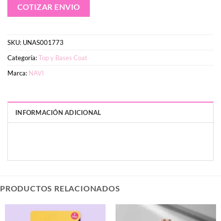
COTIZAR ENVIO
SKU:
UNAS001773
Categoría:
Top y Bases Coat
Marca:
NAVI
INFORMACIÓN ADICIONAL
PESO
DIMENSIONES
10 g
2 × 3 × 9 cm
PRODUCTOS RELACIONADOS