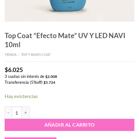
Top Coat “Efecto Mate” UV Y LED NAVI
10ml
TIENDA
/
TOP Y BASES COAT
$
6.025
3 cuotas sin interés de
$
2.008
Transferencia (5%off)
$
5.724
Hay existencias
Top Coat “Efecto Mate” UV Y LED NAVI 10ml cantidad
AÑADIR AL CARRITO