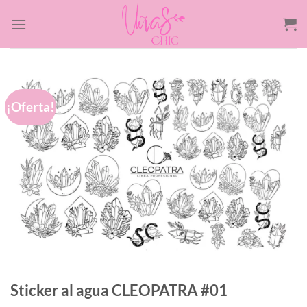
Saltar
al
contenido
¡Oferta!
Sticker al agua CLEOPATRA #01