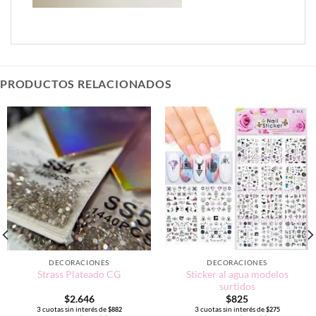
PRODUCTOS RELACIONADOS
DECORACIONES
DECORACIONES
Sticker al agua modelos
Strass Plateado CG
surtidos
$
2.646
$
825
3 cuotas sin interés de
3 cuotas sin interés de
$
882
$
275