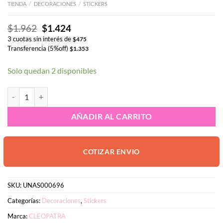
TIENDA
/
DECORACIONES
/
STICKERS
El
El
$
1.962
$
1.424
precio
precio
3 cuotas sin interés de
$
475
original
actual
Transferencia (5%off)
$
1.353
era:
es:
$1.962.
$1.424.
Solo quedan 2 disponibles
Sticker al agua CLEOPATRA #01 cantidad
AÑADIR AL CARRITO
COTIZAR ENVIO
SKU:
UNAS000696
Categorías:
Decoraciones
,
Stickers
Marca:
CLEOPATRA