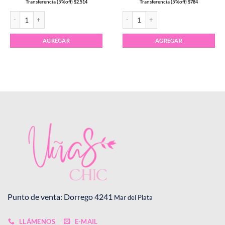
Transferencia (5%off)
Transferencia (5%off)
$
2.514
$
784
Strass Plateado CG cantidad
Sticker al agua modelos surtidos canti
to
es
AGREGAR
AGREGAR
es.
es
to
Punto de venta: Dorrego 4241
Mar del Plata
LLÁMENOS
E-MAIL