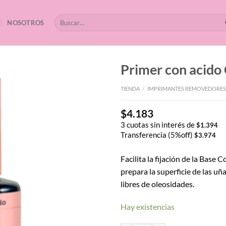
Buscar
NOSOTROS
por:
Primer con acid
TIENDA
/
IMPRIMANTES REMOVEDORES
$
4.183
3 cuotas sin interés de
$
1.394
Transferencia (5%off)
$
3.974
Facilita la fijación de la Base
prepara la superficie de las uñ
libres de oleosidades.
Hay existencias