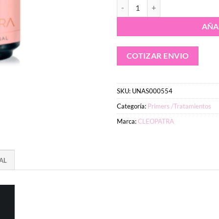
Primer con acido CLEOPATRA 15
AÑA
COTIZAR ENVIO
SKU:
UNAS000554
Categoría:
Primers /Tratamientos
Marca:
CLEOPATRA
AL