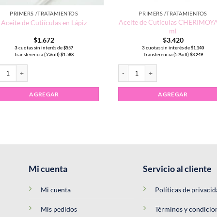
PRIMERS /TRATAMIENTOS
PRIMERS /TRATAMIENTOS
Aceite de Cutículas CHERIMOY
Aceite de Cutiículas en Lápiz
ml
$
1.672
$
3.420
3 cuotas sin interés de
3 cuotas sin interés de
$
557
$
1.140
Transferencia (5%off)
Transferencia (5%off)
$
1.588
$
3.249
te de Cutiículas en Lápiz cantidad
Aceite de Cutículas CHERIMOYA 1
AGREGAR
AGREGAR
Mi cuenta
Servicio al cliente
Mi cuenta
Políticas de privaci
Mis pedidos
Términos y condicio