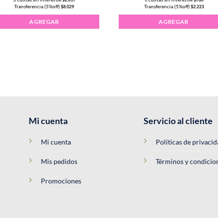
Transferencia (5%off)
Transferencia (5%off)
$
8.029
$
2.223
AGREGAR
AGREGAR
Mi cuenta
Servicio al cliente
Mi cuenta
Políticas de privaci
Mis pedidos
Términos y condicio
Promociones