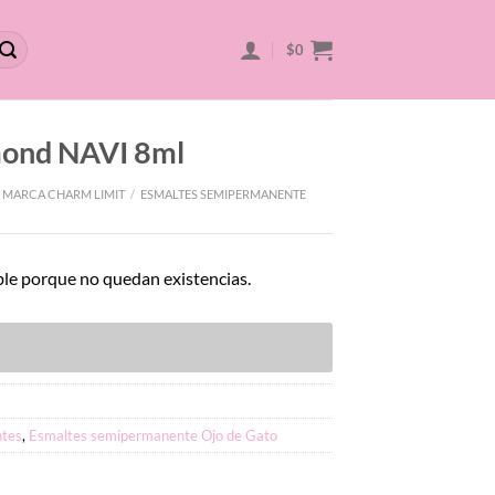
$
0
mond NAVI 8ml
 MARCA CHARM LIMIT
/
ESMALTES SEMIPERMANENTE
ble porque no quedan existencias.
tes
,
Esmaltes semipermanente Ojo de Gato