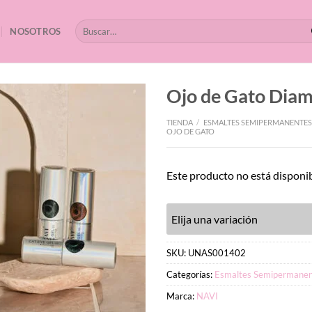
Buscar
NOSOTROS
por:
Ojo de Gato Dia
TIENDA
/
ESMALTES SEMIPERMANENTES
OJO DE GATO
Este producto no está disponi
Elija una variación
SKU:
UNAS001402
Categorías:
Esmaltes Semipermanen
Marca:
NAVI