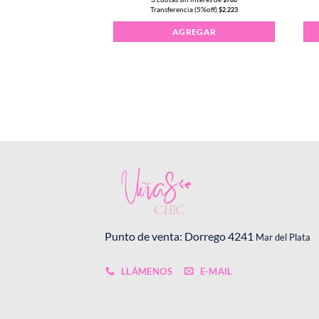
a (5%off)
Transferencia (5%off)
$
7.110
$
2.223
d
anente CLEOPATRA 15ml color #140 cantidad
AGREGAR
REGAR
Punto de venta: Dorrego 4241
Mar del Plata
LLÁMENOS
E-MAIL