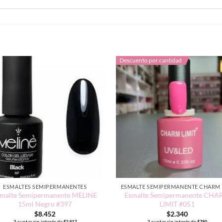
Descuento por cantidad
ESMALTES SEMIPERMANENTES
malte Semipermanente MELINE
Esmalte Semipermanente CH
15ml Negro #397
LIMIT #051
$
8.452
$
2.340
3 cuotas sin interés de
3 cuotas sin interés de
$
2.817
$
780