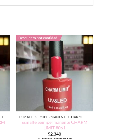
Descuento por cantidad
ESMALTE SEMIPERMANENTE CHARM LIMIT EDICIÓN TRADICIONAL
ESMALTE SEMIPERMANENTE CHARM LIMIT EDICIÓN TRADICIONAL
ARM
Esmalte Semipermanente CHARM
LIMIT #061
$
2.340
3 cuotas sin interés de
$
780