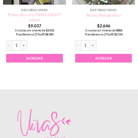
DECORACIONES
DECORACIONES
Polvo Aurora PARIS NIGHT
Strass Holográfico
x6uni
$
9.037
$
2.646
3 cuotas sin interés de
3 cuotas sin interés de
$
3.012
$
882
Transferencia (5%off)
Transferencia (5%off)
$
8.585
$
2.514
Polvo Aurora PARIS NIGHT x6uni cantidad
Strass Holográfico cantidad
to
es
AGREGAR
AGREGAR
es.
es
to