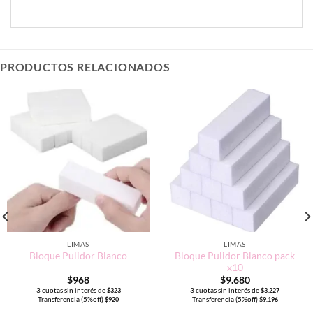
PRODUCTOS RELACIONADOS
LIMAS
LIMAS
Bloque Pulidor Blanco pack
Bloque Pulidor Blanco
x10
$
968
$
9.680
3 cuotas sin interés de
3 cuotas sin interés de
$
323
$
3.227
Transferencia (5%off)
Transferencia (5%off)
$
920
$
9.196