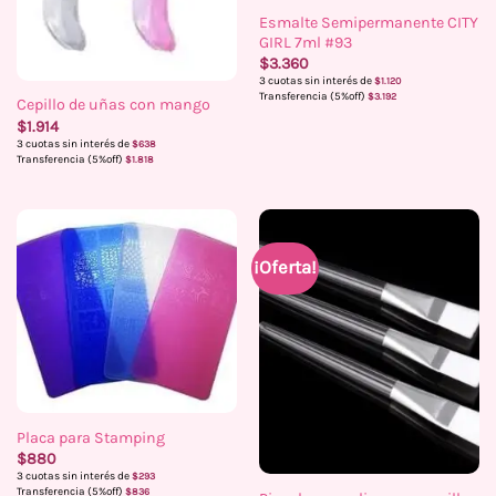
Esmalte Semipermanente CITY
GIRL 7ml #93
$
3.360
3 cuotas sin interés de
$
1.120
Transferencia (5%off)
$
3.192
Cepillo de uñas con mango
$
1.914
3 cuotas sin interés de
$
638
Transferencia (5%off)
$
1.818
¡Oferta!
Placa para Stamping
$
880
3 cuotas sin interés de
$
293
Transferencia (5%off)
$
836