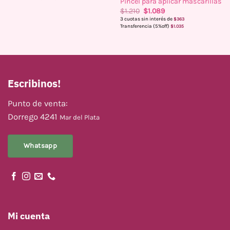
Pincel para aplicar mascarillas
El
El
$
1.210
$
1.089
precio
precio
3 cuotas sin interés de
$
363
original
actual
Transferencia (5%off)
$
1.035
era:
es:
$1.210.
$1.089.
Escribinos!
Punto de venta:
Dorrego 4241
Mar del Plata
Whatsapp
Mi cuenta