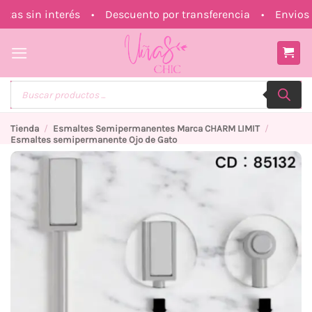
Saltar
s sin interés • Descuento por transferencia • Envios a 
al
contenido
Búsqueda
de
productos
Tienda
/
Esmaltes Semipermanentes Marca CHARM LIMIT
/
Esmaltes semipermanente Ojo de Gato