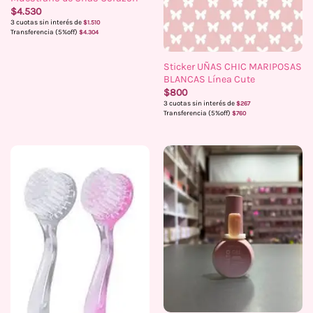
$
4.530
3 cuotas sin interés de
$
1.510
Transferencia (5%off)
$
4.304
Sticker UÑAS CHIC MARIPOSAS
BLANCAS Línea Cute
$
800
3 cuotas sin interés de
$
267
Transferencia (5%off)
$
760