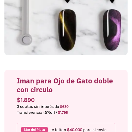
Iman para Ojo de Gato doble
con circulo
$
1.890
3 cuotas sin interés de
$
630
Transferencia (5%off)
$
1.796
te faltan
$
40.000
para el envío
Mar del Plata