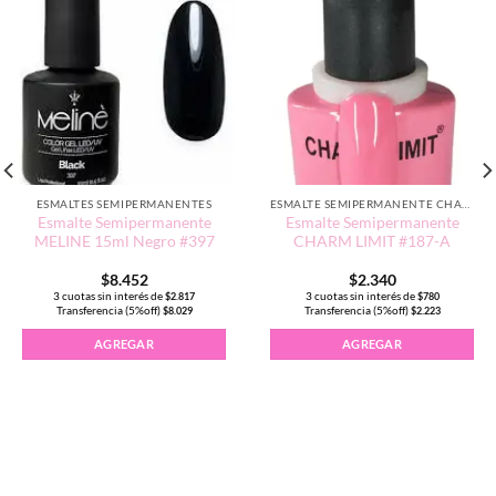
ESMALTES SEMIPERMANENTES
ESMALTE SEMIPERMANENTE CHARM LIMIT EDICIÓN TRADICIONAL
Esmalte Semipermanente
Esmalte Semipermanente
MELINE 15ml Negro #397
CHARM LIMIT #187-A
$
8.452
$
2.340
3 cuotas sin interés de
3 cuotas sin interés de
$
2.817
$
780
Transferencia (5%off)
Transferencia (5%off)
$
8.029
$
2.223
5ml color #141 cantidad
AGREGAR
AGREGAR