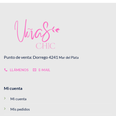
to
Punto de venta: Dorrego 4241
Mar del Plata
LLÁMENOS
E-MAIL
Mi cuenta
Mi cuenta
Mis pedidos