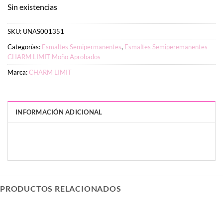
Sin existencias
SKU:
UNAS001351
Categorías:
Esmaltes Semipermanentes
,
Esmaltes Semiperemanentes
CHARM LIMIT Moño Aprobados
Marca:
CHARM LIMIT
INFORMACIÓN ADICIONAL
PESO
DIMENSIONES
10 g
6 × 5 × 5 cm
PRODUCTOS RELACIONADOS