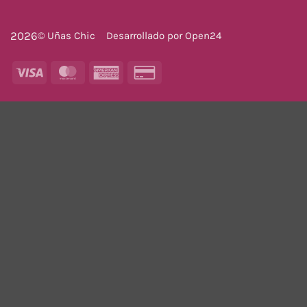
2026
© Uñas Chic
Desarrollado por
Open24
Visa
MasterCard
American
Credit
Express
Card
2