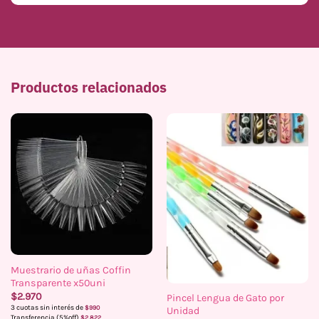
Productos relacionados
Muestrario de uñas Coffin
Transparente x50uni
$
2.970
Pincel Lengua de Gato por
3 cuotas sin interés de
$
990
Unidad
Transferencia (5%off)
$
2.822