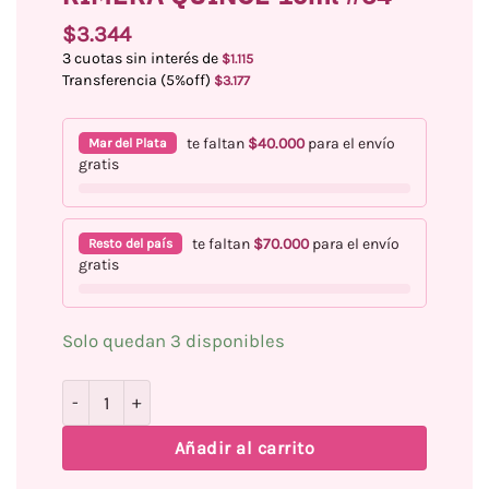
$
3.344
3 cuotas sin interés de
$
1.115
Transferencia (5%off)
$
3.177
te faltan
$
40.000
para el envío
Mar del Plata
gratis
te faltan
$
70.000
para el envío
Resto del país
gratis
Solo quedan 3 disponibles
Esmalte Semipermanente RIMERA QUINCE 10ml #64 cant
Añadir al carrito