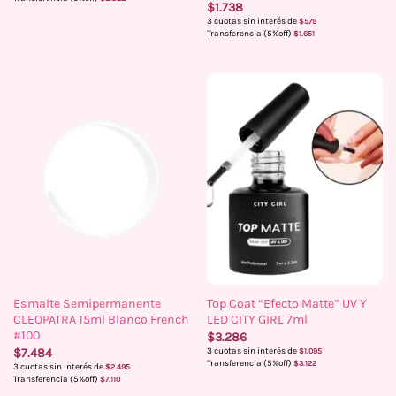
$
1.738
3 cuotas sin interés de
$
579
Transferencia (5%off)
$
1.651
Esmalte Semipermanente
Top Coat “Efecto Matte” UV Y
CLEOPATRA 15ml Blanco French
LED CITY GIRL 7ml
#100
$
3.286
$
7.484
3 cuotas sin interés de
$
1.095
Transferencia (5%off)
$
3.122
3 cuotas sin interés de
$
2.495
Transferencia (5%off)
$
7.110