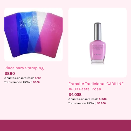
Placa para Stamping
$
880
3 cuotas sin interés de
$
293
Transferencia (5%off)
$
836
Esmalte Tradicional CADILINE
#209 Pastel Rosa
$
4.038
3 cuotas sin interés de
$
1.346
Transferencia (5%off)
$
3.836