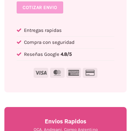
COTIZAR ENVIO
Entregas rapidas
Compra con seguridad
Reseñas Google
4.8/5
Visa
MasterCard
American
Credit
Express
Card
2
Envios Rapidos
OCA, Andreani, Correo Argentino