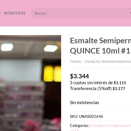
Buscar
NOSOTROS
por:
Esmalte Semipe
QUINCE 10ml #1
TIENDA
/
ESMALTES SEMIPERMANENTES
$
3.344
3 cuotas sin interés de
$
1.115
Transferencia (5%off)
$
3.177
Sin existencias
SKU:
UNAS001646
Categorías:
Esmaltes Semipermanen