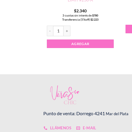
.340
$
2.340
 interés de
3 cuotas sin interés de
$
780
$
780
a (5%off)
Transferencia (5%off)
$
2.223
$
2.223
d
Esmalte Semipermanente CHARM LIMIT #236-A 
REGAR
AGREGAR
Punto de venta: Dorrego 4241
Mar del Plata
LLÁMENOS
E-MAIL