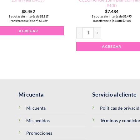
#100
$
8.452
$
7.484
3 cuotas sin interés de
3 cuotas sin interés de
$
2.817
$
2.495
Transferencia (5%off)
Transferencia (5%off)
$
8.029
$
7.110
cantidad
Esmalte Semipermanente CLEOPAT
AGREGAR
AGREGAR
Mi cuenta
Servicio al cliente
Mi cuenta
Políticas de privaci
Mis pedidos
Términos y condicio
Promociones