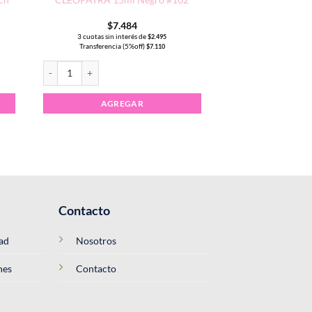
$
7.484
3 cuotas sin interés de
$
2.495
Transferencia (5%off)
$
7.110
RA 15ml Blanco French #100 cantidad
Esmalte Semipermanente CLEOPATRA 15ml Negro #102 cantida
AGREGAR
Contacto
dad
Nosotros
nes
Contacto