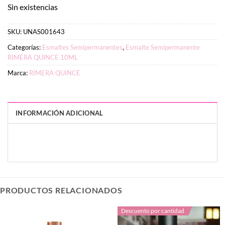
Sin existencias
SKU:
UNAS001643
Categorías:
Esmaltes Semipermanentes
,
Esmalte Semipermanente
RIMERA QUINCE 10ML
Marca:
RIMERA QUINCE
INFORMACIÓN ADICIONAL
PESO
DIMENSIONES
10 g
2 × 3 × 9 cm
PRODUCTOS RELACIONADOS
Descuento por cantidad