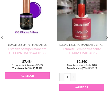
ESMALTES SEMIPERMANENTES
ESMALTE SEMIPERMANENTE CHARM LIMIT EDICIÓN TRADICIONAL
Esmalte Semipermanente
Esmalte Semipermanente
CLEOPATRA 15ml #133
CHARM LIMIT #062
$
7.484
$
2.340
3 cuotas sin interés de
3 cuotas sin interés de
$
2.495
$
780
Transferencia (5%off)
Transferencia (5%off)
$
7.110
$
2.223
Esmalte Semipermanente CHARM LIMI
AGREGAR
AGREGAR